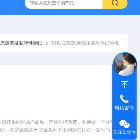
伸张疲劳试验机
GT-7008-TR低温回缩试验机
AI-7000
动态疲劳及粘弹性测试
RHU-2000N橡胶压缩生热试验机
电话咨询
个惰性槓杆系统对试样施加一定的压缩负荷﹐并通过一个传动
压缩﹐在室温或高于室温条件下用测定试样在一定时间内
关注公众号
5IRHD硫化橡胶。