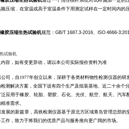
N
橡胶压缩生热试验机
通过一个惰性槓杆系统对试样施加一定的
频压缩﹐在室温或高于室温条件下用测定试样在一定时间内的压缩
N
橡胶压缩生热试验机
规范：GB/T 1687.3-2016、ISO 4666-3:20
及内容，如有变更异动，请以本公司实际报价资料为准
器公司，自1977年创立以来，深耕于各类材料物性检测仪器的
的检测解决方案，全国下设有四个生产及组装基地、近二十余个
广泛应用于橡胶、轮胎、塑胶、石化、光伏、航空、航天、汽车
的精准需求。
司发展的新篇章，高铁检测仪器基于原北方区域青岛管理总部的
务工作，致力于将我们的优质产品与服务推向更广阔的市场。