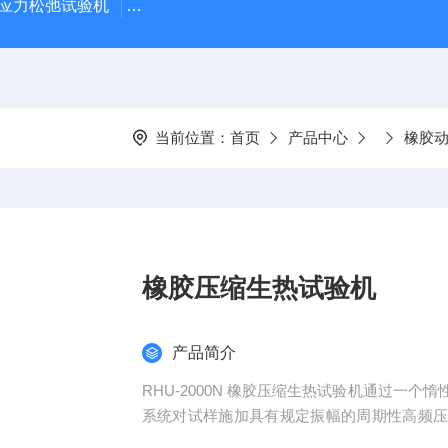
蠕变应力松弛试验机
GT-7011-LHDA高铁检测仪器高低温橡胶
当前位置：
首页
产品中心
橡胶
橡胶压缩生热试验机
产品简介
RHU-2000N 橡胶压缩生热试验机通过一
系统对试样施加具有规定振幅的周期性高频
的压缩疲劳温升和疲劳寿命。适用于硬度为30~8