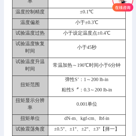
率
温度控制精度
±0.1℃
温度偏差
小于
±0.3℃
试验温度过热
小于设定温度点
±0.4℃
试验温度恢复
小于
45秒
时间
试验温度升温
常温加热～
190℃时间小于6分钟
时间
弹性
S’：1～200 lb-in
扭矩范围
粘性
S〞：0.3～200 lb-in
扭矩显示分辨
0.001单位
率
扭矩单位
dN-m、kgf-cm、lbf-in
试验震荡角度
±0.5°、±1°、±2°、±3°【择一】