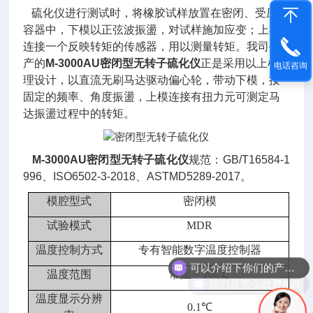
硫化仪进行测试时，将橡胶试样放置在密闭、受压的
容器中，下模以正弦波振盪，对试样施加应变；上模
连接一个反映转矩的传感器，用以测量转矩。我司生
产的
M-3000AU
密闭型无转子硫化仪
正是采用以上机
电话咨询
理设计，以直流无刷马达驱动偏心轮，带动下模，按
固定的频率、角度振盪，上模连接有扭力元可测定马
达振盪过程中的转矩。
M-3000AU
密闭型无转子硫化仪
规范：GB/T16584-1
996、ISO6502-3-2018、ASTMD5289-2017。
模腔型式
密闭模
试验模式
MDR
可以介绍下你们的产品么
温度控制方式
专有智能数字温度控制器
温度范围
常温～
200℃
你们是怎么收费的呢
温度显示分辨
0.1℃