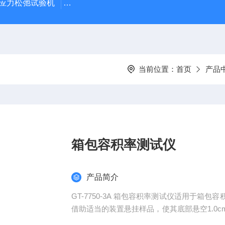
蠕变应力松弛试验机
GT-7011-LHDA高铁检测仪器高低温橡胶
当前位置：
首页
产品
箱包容积率测试仪
产品简介
GT-7750-3A 箱包容积率测试仪适用于
借助适当的装置悬挂样品，使其底部悬空1.0
呈正常使用状态，其中双提把应水平并悬挂在