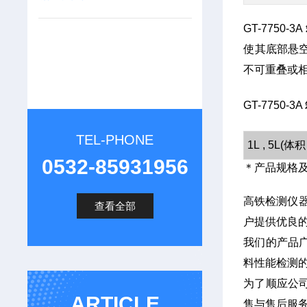
GT-7750-3A
使其底部悬
不可重叠或
GT-7750-3A
TEL-PHONE
1L , 5L(体
0532-85931956
＊产品规格
高铁检测仪
查看全部
户提供优良
我们的产品
料性能检测
为了顺应公
ARTICLE
售与售后服