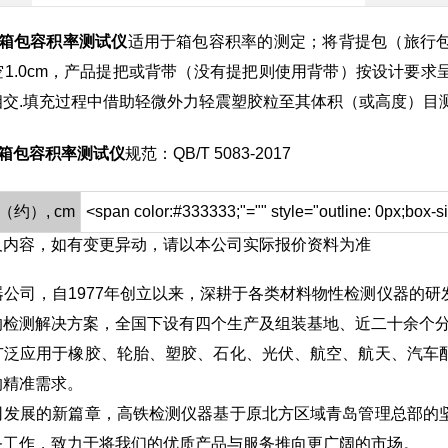
箱包容积率测试仪
适用于箱包容积率的测定；将背提包（旅行
空1.0cm，产品提把或背带（没有提把则使用背带）按设计要
相交.填充过程中借助轻微外力轻震塑胶粒至其体积（或高度）目
箱包容积率测试仪
规范：QB/T 5083-2017
积（约）, cm
<span color:#333333;"="" style="outline: 0px;box-s
及内容，如有变更异动，请以本公司实际报价资料为准
器公司，自1977年创立以来，深耕于各类材料物性检测仪器的
的检测解决方案，全国下设有四个生产及组装基地、近二十余个
广泛应用于橡胶、轮胎、塑胶、石化、光伏、航空、航天、汽车
的精准需求。
司发展的新篇章，高铁检测仪器基于原北方区域青岛管理总部的
务工作，致力于将我们的优质产品与服务推向更广阔的市场。