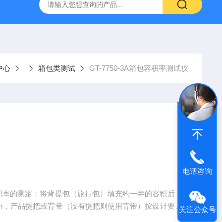
伸张疲劳试验机
GT-7008-TR低温回缩试验机
AI-7000
中心
箱包类测试
GT-7750-3A箱包容积率测试仪
电话咨询
箱包容积率的测定；将背提包（旅行包）填充约一半的容积后，
cm，产品提把或背带（没有提把则使用背带）按设计要求
关注公众号
挂架上，不可重叠或相交.填充过程中借助轻微外力轻震