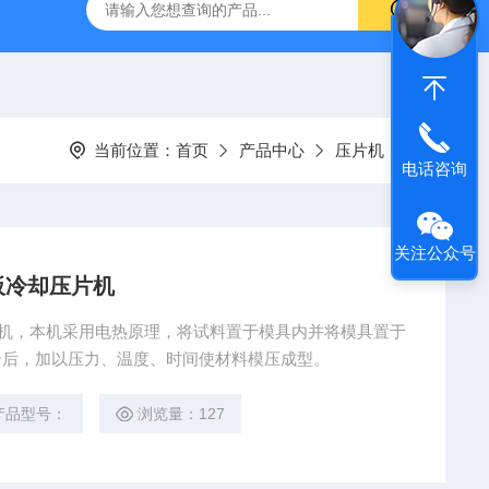
伸张疲劳试验机
GT-7008-TR低温回缩试验机
AI-7000
当前位置：
首页
产品中心
压片机
电话咨询
关注公众号
温平板冷却压片机
冷却压片机，本机采用电热原理，将试料置于模具内并将模具置于
合后，加以压力、温度、时间使材料模压成型。
产品型号：
浏览量：127