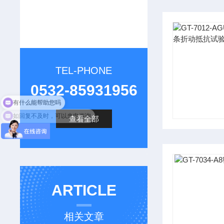
TEL-PHONE
0532-85931956
有什么能帮助您吗
如回复不及时，可以来电咨询
查看全部
ARTICLE
相关文章