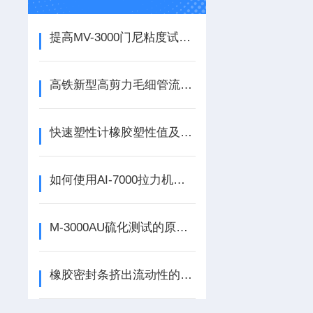
提高MV-3000门尼粘度试验机测试准确性的技巧
高铁新型高剪力毛细管流变仪解析
快速塑性计橡胶塑性值及塑性保持率的检测
如何使用AI-7000拉力机进行材料的拉伸试验？
M-3000AU硫化测试的原理与操作指南说明
橡胶密封条挤出流动性的新型评价方法