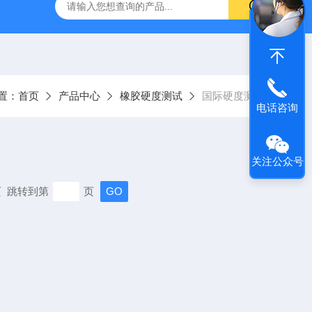
伸张疲劳试验机
GT-7008-TR低温回缩试验机
AI-7000
置：
首页
产品中心
橡胶硬度测试
国际硬度测试
电话咨询
关注公众号
末页 跳转到第
页