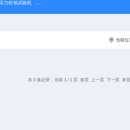
蠕变应力松弛试验机
GT-7011-LHDA高铁检测仪器高低温橡胶
当前位
共 0 条记录，当前 1 / 1 页 首页 上一页 下一页 