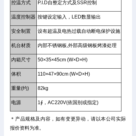
控温方式
P.I.D自整定方式及SSR控制
温度控制器
按键设定输入，LED数显输出
安全制置
设有超温及电热过载自动断电保护设施
机台材质
内部不锈钢板,外部高级钢板烤漆处理
内箱尺寸
50×35×45cm (W×D×H)
体积
110×47×90cm (W×D×H)
重量(约)
82kg
电源
1∮，AC220V(依国别或指定)
＊产品规格及内容，如有变更异动，请以本公司实际
报价资料为准。