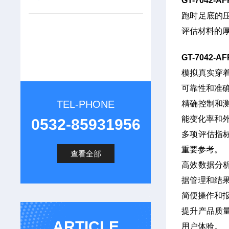
GT-7042
跑时足底的
评估材料的
GT-7042
模拟真实穿
可靠性和准
TEL-PHONE
精确控制和
能变化率和
0532-85931956
多项评估指
重要参考。
查看全部
高效数据分
据管理和结
简便操作和
提升产品质
ARTICLE
用户体验。