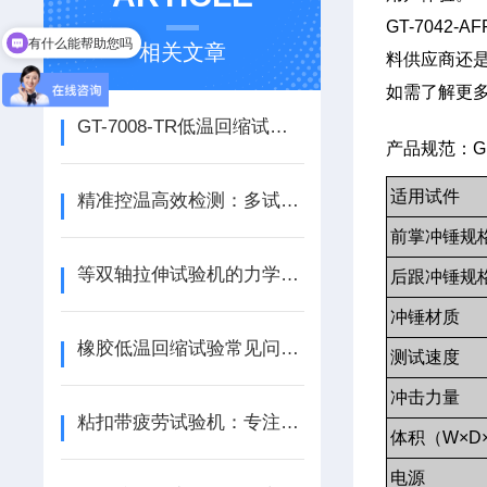
GT-704
有什么能帮助您吗
相关文章
料供应商还
如需了解更
GT-7008-TR低温回缩试验机长期运行后制冷剂管路泄漏的检测与维护
产品规范：GB/
适用试件
精准控温高效检测：多试样低温脆化试验机应用解析
前掌冲锤规
等双轴拉伸试验机的力学状态模拟：薄膜、薄片材料在实际应用中的多向受力
后跟冲锤规
冲锤材质
橡胶低温回缩试验常见问题及试验机使用技巧
测试速度
冲击力量
粘扣带疲劳试验机：专注各类魔术带两层间开合性能检测
体积（W×D
电源