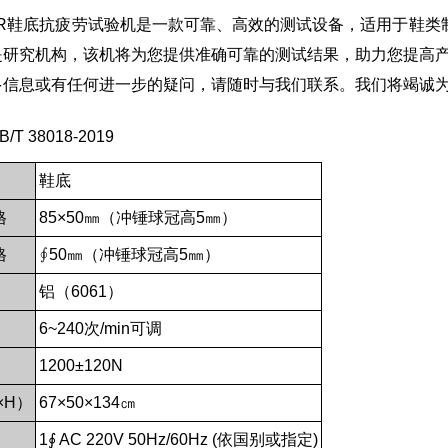
2-AFR鞋底抗疲劳试验机是一款可靠、高效的测试设备，适用于
是研究机构，该机将为您提供准确可靠的测试结果，助力您提高
多信息或有任何进一步的疑问，请随时与我们联系。我们将竭诚
T 38018-2019
鞋底
格
85×50㎜（冲锤球冠高5㎜）
格
∮50㎜（冲锤球冠高5㎜）
铝（6061）
6~240次/min可调
1200±120N
×H）
67×50×134㎝
1∮ AC 220V 50Hz/60Hz (依国别或指定)