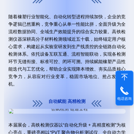
随着橡塑行业智能化、自动化转型进程持续加快，企业的竞
争逻辑已然重构，竞争重心从单一性能比拼，全面升级为全
流程数据协同、全域生产效能提升的综合实力较量。高铁检
测仪器深耕高分子材料检测领域近五十载，始终锚定用户核
心需求，构建起从实验室研发到生产线质控的全链路自动化
检测体系。依托设备互联互通、流程智能联动，实现各检测
环节无缝衔接、标准可控、闭环可溯。持续赋能橡塑产品性
能迭代与工艺优化，帮助企业实现降本增效、夯实品质核心
竞争力，从容应对行业变革，稳固市场地位、抢占发展先
机。
电话咨询
自动赋能 高精检测
本届展会，高铁检测仪器以“自动化升级 + 高精度检测”为核
心亮点，重磅亮相以“PVT 聚合物分析测试仪、全自动
力学